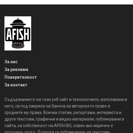
За нас
За реклама
Поверителност
За контакт
Съдържанието на този уеб сайт и технологиите, използвани в
него, са под закрила на Закона за авторското право и
сродните му права. Всички статии, репортажи, интервюта и
други текстови, графични и видео материали, публикувани в
сайта, са собственост на AFISH.BG, освен ако изрично е
посочено друго. Допуска се публикуване на текстови