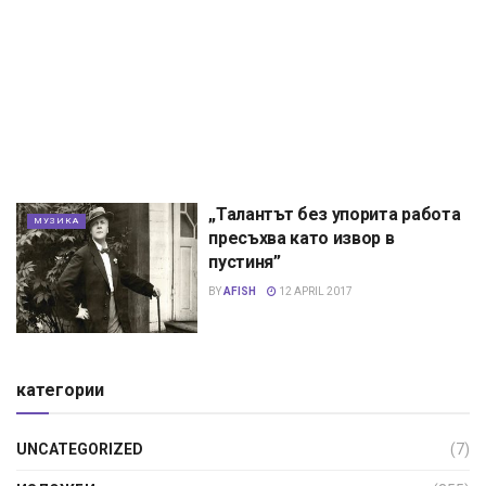
„Талантът без упорита работа
МУЗИКА
пресъхва като извор в
пустиня”
BY
AFISH
12 APRIL 2017
категории
UNCATEGORIZED
(7)