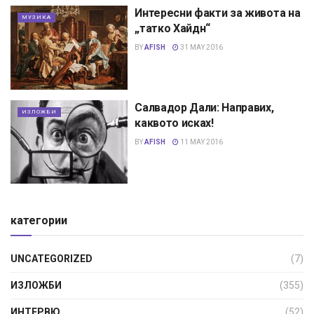
Интересни факти за живота на
МУЗИКА
„татко Хайдн“
BY
AFISH
31 MAY 2016
Салвадор Дали: Направих,
ИЗЛОЖБИ
каквото исках!
BY
AFISH
11 MAY 2016
категории
UNCATEGORIZED
(7)
ИЗЛОЖБИ
(355)
ИНТЕРВЮ
(52)