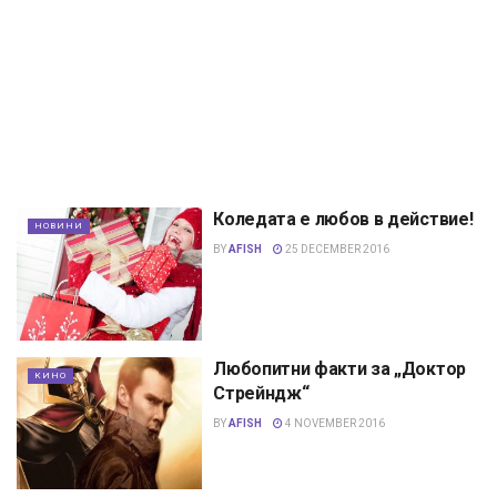
Коледата е любов в действие!
НОВИНИ
BY
AFISH
25 DECEMBER 2016
Любопитни факти за „Доктор
КИНО
Стрейндж“
BY
AFISH
4 NOVEMBER 2016