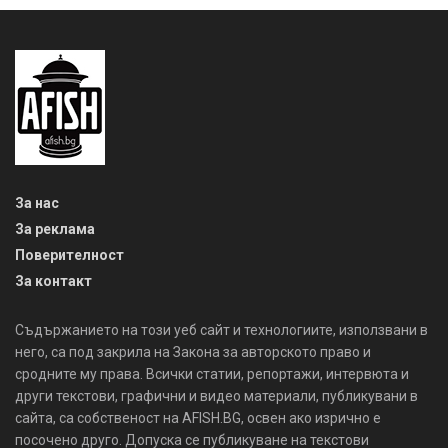
За нас
За реклама
Поверителност
За контакт
Съдържанието на този уеб сайт и технологиите, използвани в
него, са под закрила на Закона за авторското право и
сродните му права. Всички статии, репортажи, интервюта и
други текстови, графични и видео материали, публикувани в
сайта, са собственост на AFISH.BG, освен ако изрично е
посочено друго. Допуска се публикуване на текстови