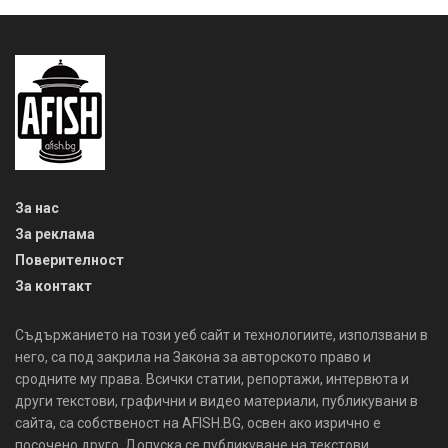
За нас
За реклама
Поверителност
За контакт
Съдържанието на този уеб сайт и технологиите, използвани в
него, са под закрила на Закона за авторското право и
сродните му права. Всички статии, репортажи, интервюта и
други текстови, графични и видео материали, публикувани в
сайта, са собственост на AFISH.BG, освен ако изрично е
посочено друго. Допуска се публикуване на текстови