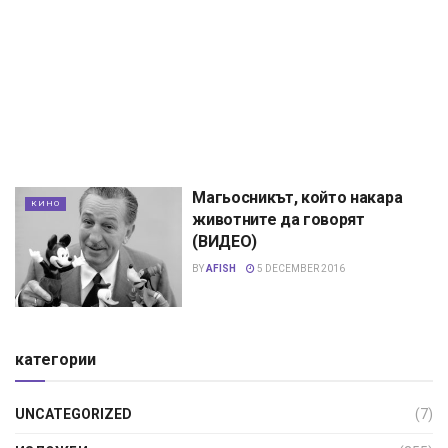
Магьосникът, който накара
КИНО
животните да говорят
(ВИДЕО)
BY
AFISH
5 DECEMBER 2016
категории
UNCATEGORIZED
(7)