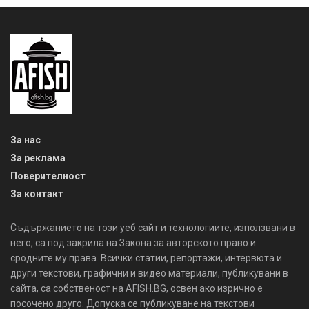
За нас
За реклама
Поверителност
За контакт
Съдържанието на този уеб сайт и технологиите, използвани в
него, са под закрила на Закона за авторското право и
сродните му права. Всички статии, репортажи, интервюта и
други текстови, графични и видео материали, публикувани в
сайта, са собственост на AFISH.BG, освен ако изрично е
посочено друго. Допуска се публикуване на текстови