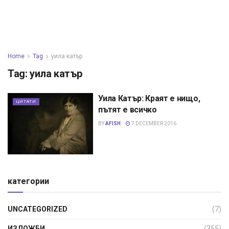
Home
Tag
уила катър
Tag:
уила катър
Уила Катър: Краят е нищо,
ЦИТАТИ
пътят е всичко
BY
AFISH
7 DECEMBER 2016
категории
UNCATEGORIZED
(7)
ИЗЛОЖБИ
(355)