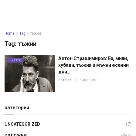
Home
Tag
тъжни
Tag:
тъжни
Антон Страшимиров: Ех, мили,
ЦИТАТИ
хубави, тъжни и мъчни есенни
дни…
BY
AFISH
15 JUNE 2016
категории
UNCATEGORIZED
(7)
ИЗЛОЖБИ
(355)