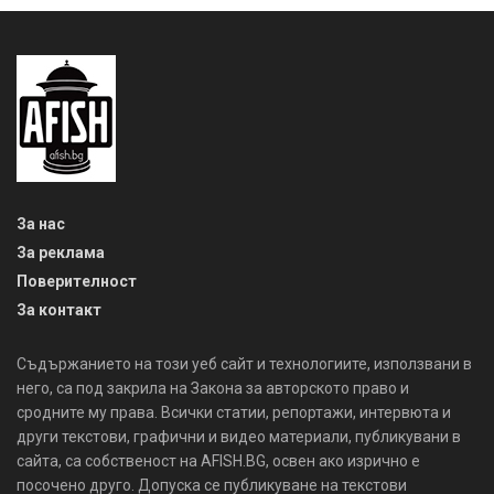
За нас
За реклама
Поверителност
За контакт
Съдържанието на този уеб сайт и технологиите, използвани в
него, са под закрила на Закона за авторското право и
сродните му права. Всички статии, репортажи, интервюта и
други текстови, графични и видео материали, публикувани в
сайта, са собственост на AFISH.BG, освен ако изрично е
посочено друго. Допуска се публикуване на текстови