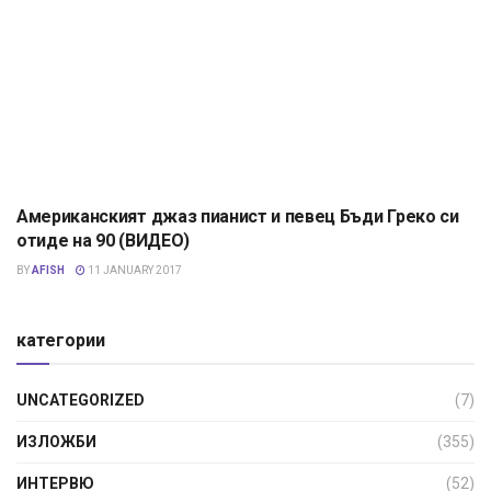
Американският джаз пианист и певец Бъди Греко си
НОВИНИ
отиде на 90 (ВИДЕО)
BY
AFISH
11 JANUARY 2017
категории
UNCATEGORIZED
(7)
ИЗЛОЖБИ
(355)
ИНТЕРВЮ
(52)