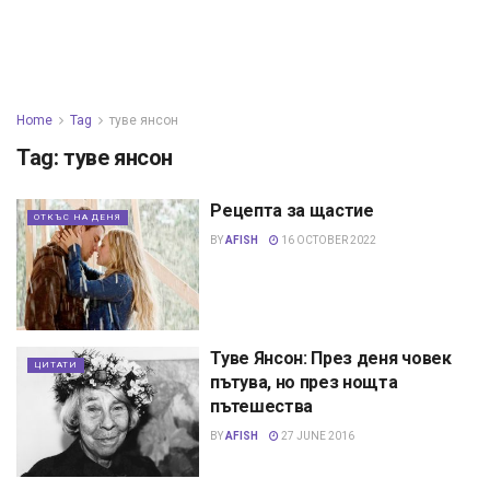
Home
Tag
туве янсон
Tag:
туве янсон
Рецепта за щастие
ОТКЪС НА ДЕНЯ
BY
AFISH
16 OCTOBER 2022
Туве Янсон: През деня човек
ЦИТАТИ
пътува, но през нощта
пътешества
BY
AFISH
27 JUNE 2016