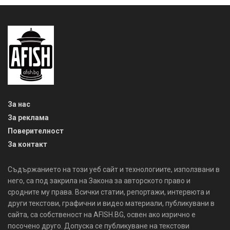
За нас
За реклама
Поверителност
За контакт
Съдържанието на този уеб сайт и технологиите, използвани в
него, са под закрила на Закона за авторското право и
сродните му права. Всички статии, репортажи, интервюта и
други текстови, графични и видео материали, публикувани в
сайта, са собственост на AFISH.BG, освен ако изрично е
посочено друго. Допуска се публикуване на текстови