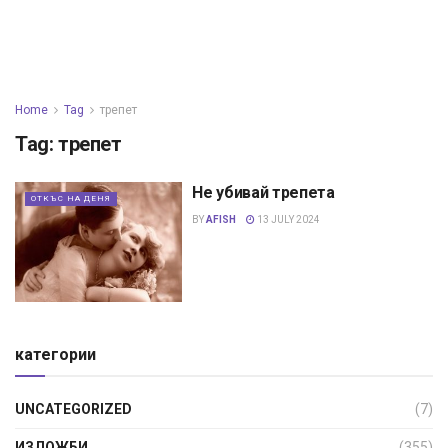
Home
Tag
трепет
Tag:
трепет
Не убивай трепета
ОТКЪС НА ДЕНЯ
BY
AFISH
13 JULY 2024
категории
UNCATEGORIZED
(7)
ИЗЛОЖБИ
(355)