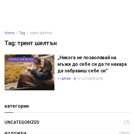
Home
Tag
трент шелтън
Tag:
трент шелтън
„Никога не позволявай на
ОТКЪС НА ДЕНЯ
мъжа до себе си да те накара
да забравиш себе си”
BY
AFISH
19 OCTOBER 2018
категории
UNCATEGORIZED
(7)
ИЗЛОЖБИ
(355)