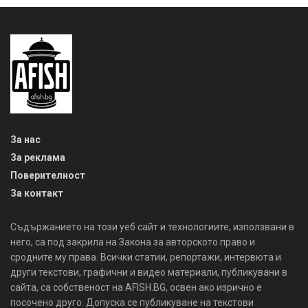
За нас
За реклама
Поверителност
За контакт
Съдържанието на този уеб сайт и технологиите, използвани в
него, са под закрила на Закона за авторското право и
сродните му права. Всички статии, репортажи, интервюта и
други текстови, графични и видео материали, публикувани в
сайта, са собственост на AFISH.BG, освен ако изрично е
посочено друго. Допуска се публикуване на текстови