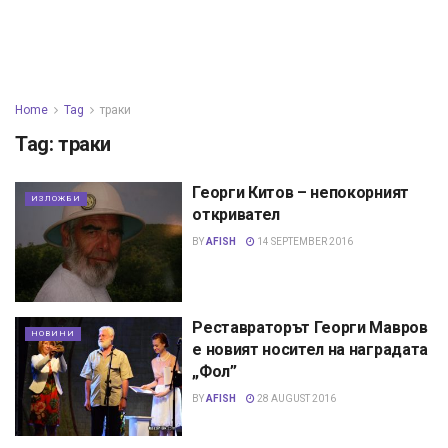
Home
Tag
траки
Tag:
траки
Георги Китов – непокорният
ИЗЛОЖБИ
откривател
BY
AFISH
14 SEPTEMBER 2016
Реставраторът Георги Мавров
НОВИНИ
е новият носител на наградата
„Фол”
BY
AFISH
28 AUGUST 2016