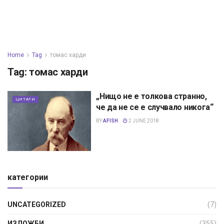
Home
Tag
томас харди
Tag:
томас харди
„Нищо не е толкова странно,
ЦИТАТИ
че да не се е случвало никога“
BY
AFISH
2 JUNE 2018
категории
UNCATEGORIZED
(7)
ИЗЛОЖБИ
(355)