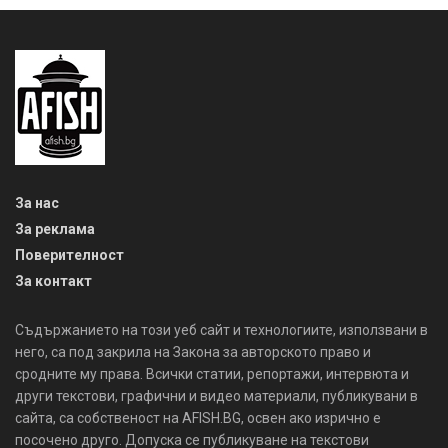
За нас
За реклама
Поверителност
За контакт
Съдържанието на този уеб сайт и технологиите, използвани в
него, са под закрила на Закона за авторското право и
сродните му права. Всички статии, репортажи, интервюта и
други текстови, графични и видео материали, публикувани в
сайта, са собственост на AFISH.BG, освен ако изрично е
посочено друго. Допуска се публикуване на текстови