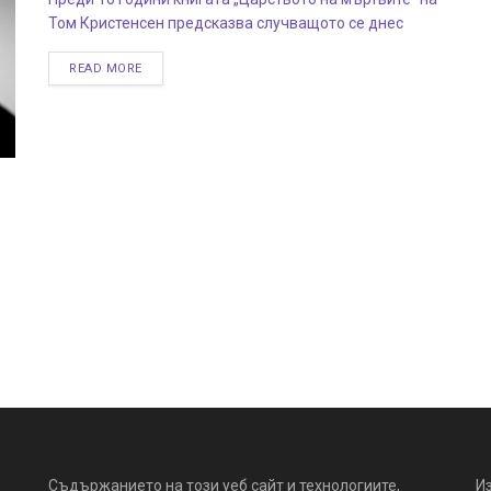
Том Кристенсен предсказва случващото се днес
READ MORE
Съдържанието на този уеб сайт и технологиите,
И