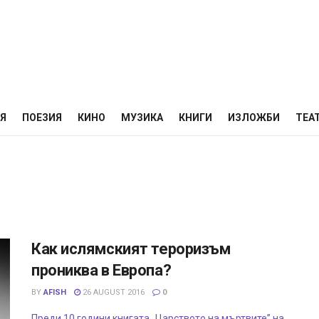
НЯ
ПОЕЗИЯ
КИНО
МУЗИКА
КНИГИ
ИЗЛОЖБИ
ТЕА
Как ислямският тероризъм
прониква в Европа?
BY
AFISH
26 AUGUST 2016
0
Преди 10 години книгата „Царството на мъртвите” на