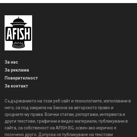
За нас
За реклама
Поверителност
За контакт
Съдържанието на този уеб сайт и технологиите, използвани в
него, са под закрила на Закона за авторското право и
сродните му права. Всички статии, репортажи, интервюта и
други текстови, графични и видео материали, публикувани в
сайта, са собственост на AFISH.BG, освен ако изрично е
посочено друго. Допуска се публикуване на текстови