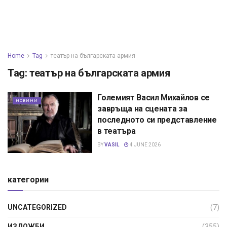
Home
Tag
театър на българската армия
Tag:
театър на българската армия
Големият Васил Михайлов се
НОВИНИ
завръща на сцената за
последното си представление
в театъра
BY
VASIL
4 JUNE 2026
категории
UNCATEGORIZED
(7)
ИЗЛОЖБИ
(355)