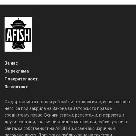
За нас
За реклама
Поверителност
За контакт
Съдържанието на този уеб сайт и технологиите, използвани в
него, са под закрила на Закона за авторското право и
сродните му права. Всички статии, репортажи, интервюта и
други текстови, графични и видео материали, публикувани в
сайта, са собственост на AFISH.BG, освен ако изрично е
посочено друго. Допуска се публикуване на текстови