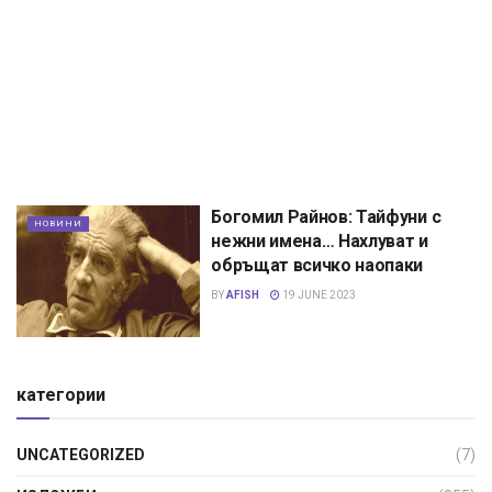
Богомил Райнов: Тайфуни с
НОВИНИ
нежни имена… Нахлуват и
обръщат всичко наопаки
BY
AFISH
19 JUNE 2023
категории
UNCATEGORIZED
(7)