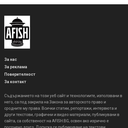
За нас
За реклама
Поверителност
За контакт
Съдържанието на този уеб сайт и технологиите, използвани в
него, са под закрила на Закона за авторското право и
сродните му права. Всички статии, репортажи, интервюта и
други текстови, графични и видео материали, публикувани в
сайта, са собственост на AFISH.BG, освен ако изрично е
посочено друго. Допуска се публикуване на текстови