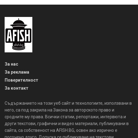
За нас
За реклама
Поверителност
За контакт
Съдържанието на този уеб сайт и технологиите, използвани в
него, са под закрила на Закона за авторското право и
сродните му права. Всички статии, репортажи, интервюта и
други текстови, графични и видео материали, публикувани в
сайта, са собственост на AFISH.BG, освен ако изрично е
посочено друго. Допуска се публикуване на текстови