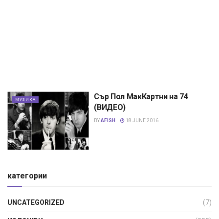
Сър Пол МакКартни на 74
МУЗИКА
(ВИДЕО)
BY
AFISH
18 JUNE 2016
категории
UNCATEGORIZED
(7)