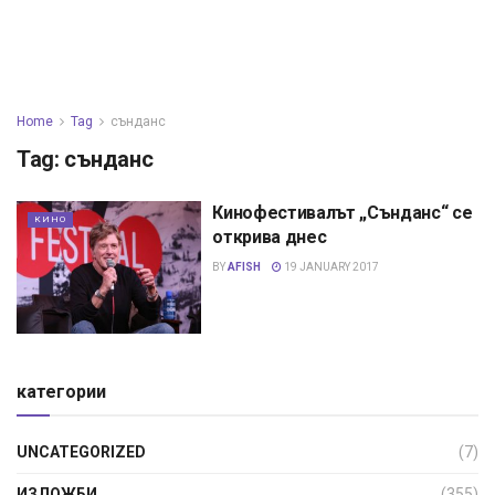
Home
Tag
сънданс
Tag:
сънданс
Кинофестивалът „Сънданс“ се
КИНО
открива днес
BY
AFISH
19 JANUARY 2017
категории
UNCATEGORIZED
(7)
ИЗЛОЖБИ
(355)