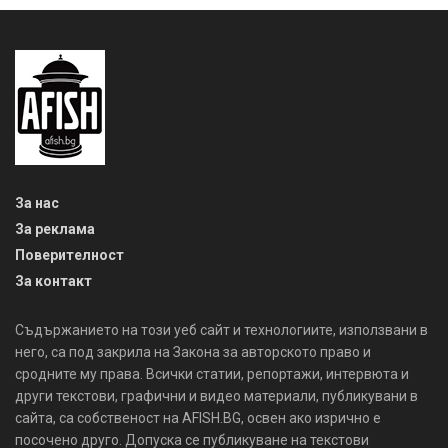
За нас
За реклама
Поверителност
За контакт
Съдържанието на този уеб сайт и технологиите, използвани в
него, са под закрила на Закона за авторското право и
сродните му права. Всички статии, репортажи, интервюта и
други текстови, графични и видео материали, публикувани в
сайта, са собственост на AFISH.BG, освен ако изрично е
посочено друго. Допуска се публикуване на текстови