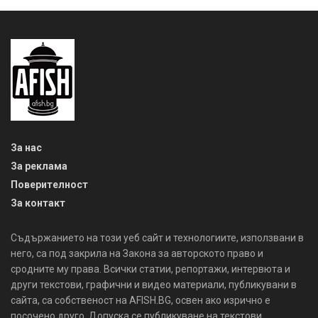
За нас
За реклама
Поверителност
За контакт
Съдържанието на този уеб сайт и технологиите, използвани в
него, са под закрила на Закона за авторското право и
сродните му права. Всички статии, репортажи, интервюта и
други текстови, графични и видео материали, публикувани в
сайта, са собственост на AFISH.BG, освен ако изрично е
посочено друго. Допуска се публикуване на текстови