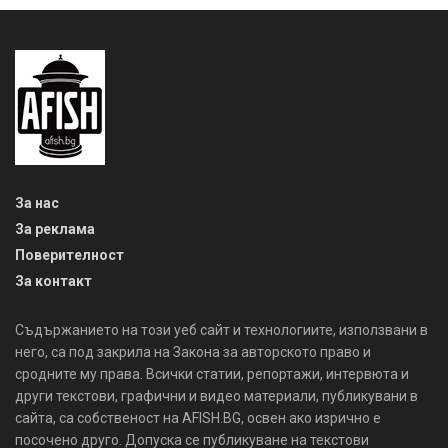
За нас
За реклама
Поверителност
За контакт
Съдържанието на този уеб сайт и технологиите, използвани в
него, са под закрила на Закона за авторското право и
сродните му права. Всички статии, репортажи, интервюта и
други текстови, графични и видео материали, публикувани в
сайта, са собственост на AFISH.BG, освен ако изрично е
посочено друго. Допуска се публикуване на текстови