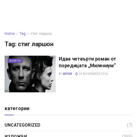
Home
Tag
стиг ларшон
Tag:
стиг ларшон
Идва четвърти роман от
КНИГИ
поредицата „Милениум“
BY
AFISH
24 NOVEMBER 2016
категории
UNCATEGORIZED
(7)
ИЗЛОЖБИ
(355)