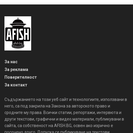
За нас
За реклама
Поверителност
За контакт
Съдържанието на този уеб сайт и технологиите, използвани в
него, са под закрила на Закона за авторското право и
сродните му права. Всички статии, репортажи, интервюта и
други текстови, графични и видео материали, публикувани в
сайта, са собственост на AFISH.BG, освен ако изрично е
посочено друго. Допуска се публикуване на текстови