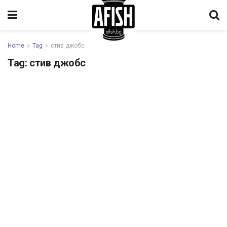
Home
Tag
стив джобс
Tag:
стив джобс