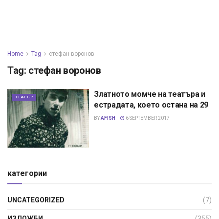
Home
Tag
стефан воронов
Tag:
стефан воронов
Златното момче на театъра и
ТЕАТЪР
естрадата, което остана на 29
BY
AFISH
6 SEPTEMBER 2017
категории
UNCATEGORIZED
(7)
ИЗЛОЖБИ
(355)