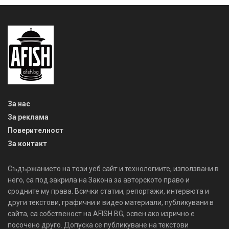
За нас
За реклама
Поверителност
За контакт
Съдържанието на този уеб сайт и технологиите, използвани в
него, са под закрила на Закона за авторското право и
сродните му права. Всички статии, репортажи, интервюта и
други текстови, графични и видео материали, публикувани в
сайта, са собственост на AFISH.BG, освен ако изрично е
посочено друго. Допуска се публикуване на текстови