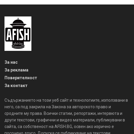
За нас
За реклама
Поверителност
За контакт
Съдържанието на този уеб сайт и технологиите, използвани в
него, са под закрила на Закона за авторското право и
сродните му права. Всички статии, репортажи, интервюта и
други текстови, графични и видео материали, публикувани в
сайта, са собственост на AFISH.BG, освен ако изрично е
посочено друго. Допуска се публикуване на текстови