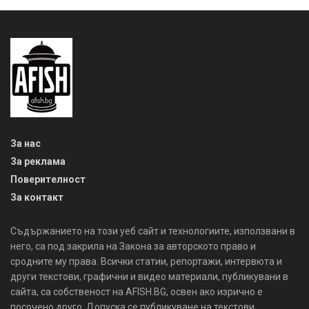
За нас
За реклама
Поверителност
За контакт
Съдържанието на този уеб сайт и технологиите, използвани в
него, са под закрила на Закона за авторското право и
сродните му права. Всички статии, репортажи, интервюта и
други текстови, графични и видео материали, публикувани в
сайта, са собственост на AFISH.BG, освен ако изрично е
посочено друго. Допуска се публикуване на текстови