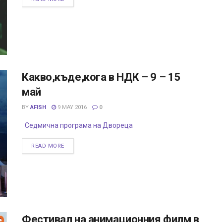
Какво,къде,кога в НДК – 9 – 15
май
BY
AFISH
9 MAY 2016
0
Седмична програма на Двореца
READ MORE
Фестивал на анимационния филм в