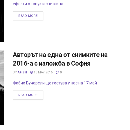
ефекти от звук и светлина
READ MORE
Авторът на една от снимките на
2016-a с изложба в София
BY
AFISH
13 MAY 2016
0
Фабио Бучарели ще гостува у нас на 17 май
READ MORE