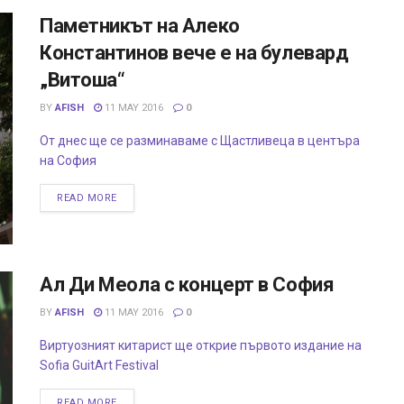
Паметникът на Алеко
Константинов вече е на булевард
„Витоша“
BY
AFISH
11 MAY 2016
0
От днес ще се разминаваме с Щастливеца в центъра
на София
READ MORE
Ал Ди Меола с концерт в София
BY
AFISH
11 MAY 2016
0
Виртуозният китарист ще открие първото издание на
Sofia GuitArt Festival
READ MORE