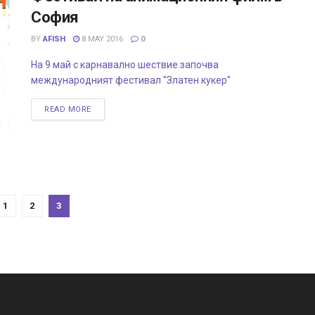
София
BY
AFISH
8 MAY 2016
0
На 9 май с карнавално шествие започва
международният фестивал "Златен кукер"
READ MORE
1
2
3