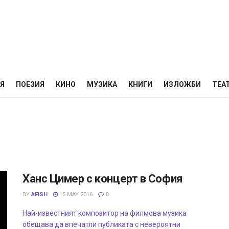
НЯ
ПОЕЗИЯ
КИНО
МУЗИКА
КНИГИ
ИЗЛОЖБИ
ТЕА
Ханс Цимер с концерт в София
BY
AFISH
15 MAY 2016
0
Най-известният композитор на филмова музика
обещава да впечатли публиката с невероятни