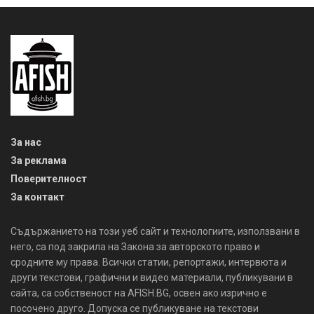
За нас
За реклама
Поверителност
За контакт
Съдържанието на този уеб сайт и технологиите, използвани в
него, са под закрила на Закона за авторското право и
сродните му права. Всички статии, репортажи, интервюта и
други текстови, графични и видео материали, публикувани в
сайта, са собственост на AFISH.BG, освен ако изрично е
посочено друго. Допуска се публикуване на текстови