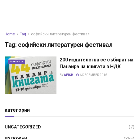
Home
Tag
софийски литературен фестивал
Tag:
софийски литературен фестивал
200 издателства се събират на
НОВИНИ
Панаира на книгата в НДК
BY
AFISH
6 DECEMBER 2016
категории
UNCATEGORIZED
(7)
ИЗЛОЖБИ
(355)