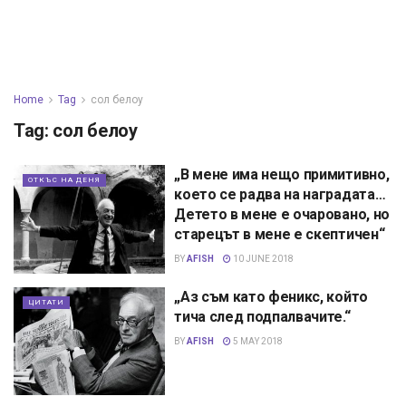
Home
Tag
сол белоу
Tag:
сол белоу
„В мене има нещо примитивно,
ОТКЪС НА ДЕНЯ
което се радва на наградата…
Детето в мене е очаровано, но
старецът в мене е скептичен“
BY
AFISH
10 JUNE 2018
„Аз съм като феникс, който
ЦИТАТИ
тича след подпалвачите.“
BY
AFISH
5 MAY 2018