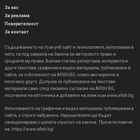
За нас
За реклама
Поверителност
За контакт
Съдържанието на този уеб сайт и технологиите, използвани в
него, са под закрила на Закона за авторското право и
сродните му права. Всички статии, репортажи, интервюта и
други текстови, графични и видео материали, публикувани в
сайта, са собственост на AFISH.BG, освен ако изрично е
посочено друго. Допуска се публикуване на текстови
материали само след писмено съгласие на AFISH.BG,
посочване на източника и добавяне на линк към www.afish.bg.
Използването на графични и видео материали, публикувани в
сайта, е строго забранено. Нарушителите ще бъдат
санкционирани с цялата строгост на закона. Прочети повече
на: https://www.afish.bg/