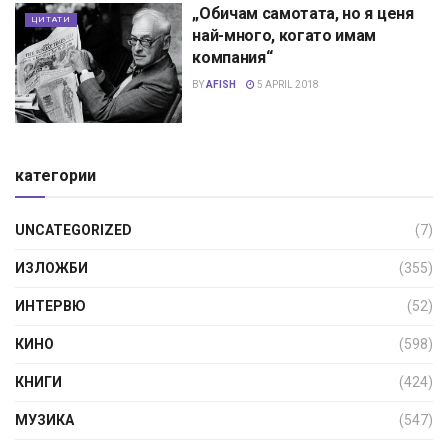
„Обичам самотата, но я ценя
ЦИТАТИ
най-много, когато имам
компания“
BY
AFISH
5 APRIL 2018
категории
UNCATEGORIZED
(7)
ИЗЛОЖБИ
(355)
ИНТЕРВЮ
(52)
КИНО
(598)
КНИГИ
(424)
МУЗИКА
(547)