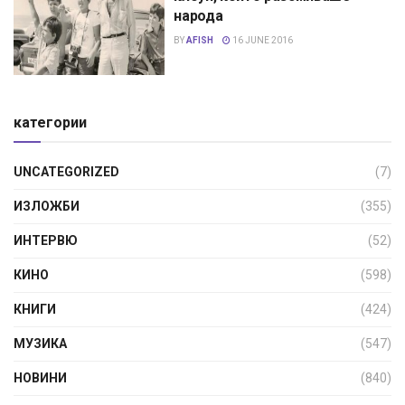
народа
BY
AFISH
16 JUNE 2016
категории
UNCATEGORIZED
(7)
ИЗЛОЖБИ
(355)
ИНТЕРВЮ
(52)
КИНО
(598)
КНИГИ
(424)
МУЗИКА
(547)
НОВИНИ
(840)