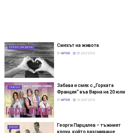
Смехът на живота
ОТКЪС НА ДЕНЯ
BY
AFISH
28 JULY 2016
Забава и смях с „Горката
ТЕАТЪР
Франция“ във Варна на 20 юли
BY
AFISH
16 JULY 2016
Георги Парцалев – тъжният
КИНО
клоун, който разсмиваше