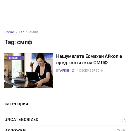
Home
Tag
смлф
Tag:
смлф
Нашумялата Есмахан Айкол е
НОВИНИ
сред гостите на СМЛФ
BY
AFISH
14 DECEMBER 2016
категории
UNCATEGORIZED
(7)
ИЗЛОЖБИ
(355)