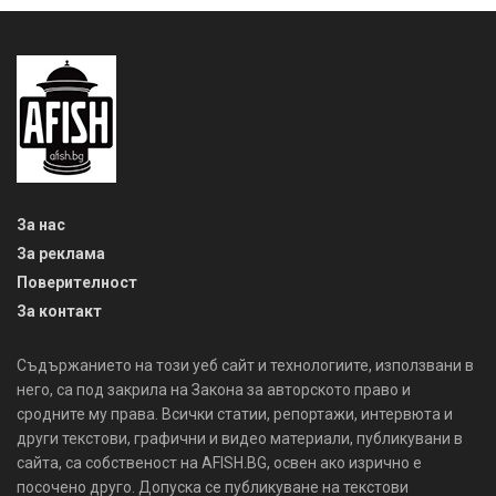
За нас
За реклама
Поверителност
За контакт
Съдържанието на този уеб сайт и технологиите, използвани в
него, са под закрила на Закона за авторското право и
сродните му права. Всички статии, репортажи, интервюта и
други текстови, графични и видео материали, публикувани в
сайта, са собственост на AFISH.BG, освен ако изрично е
посочено друго. Допуска се публикуване на текстови