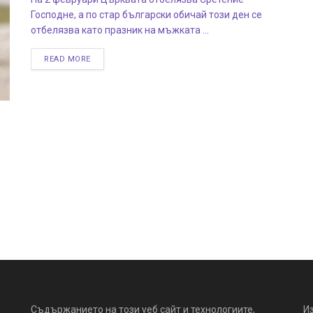
Господне, а по стар български обичай този ден се
отбелязва като празник на мъжката ...
READ MORE
Съдържанието на този уеб сайт и технологиите,
И