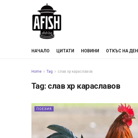
НАЧАЛО
ЦИТАТИ
НОВИНИ
ОТКЪС НА ДЕ
Home
Tag
слав хр караславов
Tag:
слав хр караславов
ПОЕЗИЯ