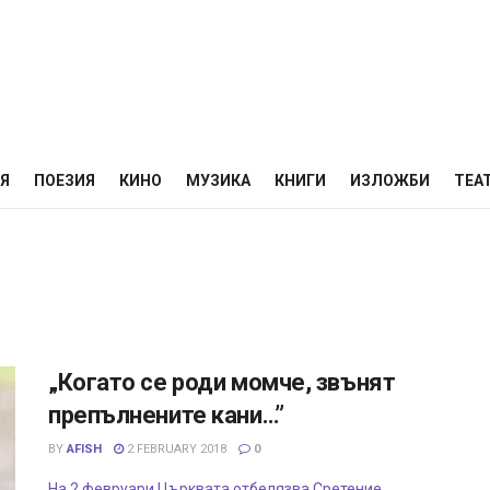
НЯ
ПОЕЗИЯ
КИНО
МУЗИКА
КНИГИ
ИЗЛОЖБИ
ТЕА
„Когато се роди момче, звънят
препълнените кани…”
BY
AFISH
2 FEBRUARY 2018
0
На 2 февруари Църквата отбелязва Сретение