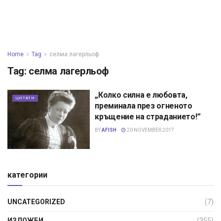
Home
Tag
селма лагерльоф
Tag:
селма лагерльоф
„Колко силна е любовта,
ЦИТАТИ
преминала през огненото
кръщение на страданието!”
BY
AFISH
20 NOVEMBER 2017
категории
UNCATEGORIZED
(7)
ИЗЛОЖБИ
(355)