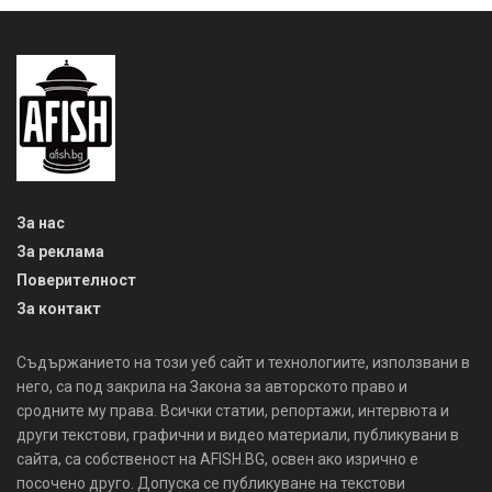
За нас
За реклама
Поверителност
За контакт
Съдържанието на този уеб сайт и технологиите, използвани в
него, са под закрила на Закона за авторското право и
сродните му права. Всички статии, репортажи, интервюта и
други текстови, графични и видео материали, публикувани в
сайта, са собственост на AFISH.BG, освен ако изрично е
посочено друго. Допуска се публикуване на текстови