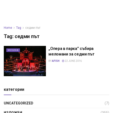
Home
Tag
седми път
Tag:
седми път
„Опера в парка” събира
МУЗИКА
меломани за седми път
BY
AFISH
22 JUNE 2016
категории
UNCATEGORIZED
(7)
ИЗЛОЖБИ
(355)