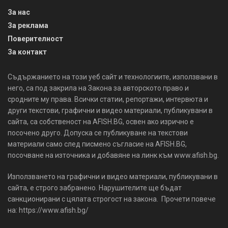
За нас
За реклама
Поверителност
За контакт
Съдържанието на този уеб сайт и технологиите, използвани в
него, са под закрила на Закона за авторското право и
сродните му права. Всички статии, репортажи, интервюта и
други текстови, графични и видео материали, публикувани в
сайта, са собственост на AFISH.BG, освен ако изрично е
посочено друго. Допуска се публикуване на текстови
материали само след писмено съгласие на AFISH.BG,
посочване на източника и добавяне на линк към www.afish.bg.
Използването на графични и видео материали, публикувани в
сайта, е строго забранено. Нарушителите ще бъдат
санкционирани с цялата строгост на закона. Прочети повече
на: https://www.afish.bg/