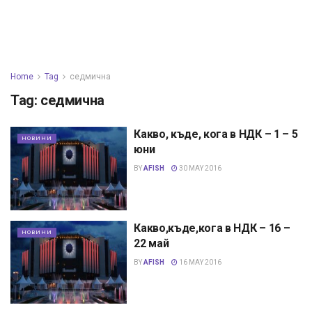
Home
Tag
седмична
Tag:
седмична
Какво, къде, кога в НДК – 1 – 5
НОВИНИ
юни
BY
AFISH
30 MAY 2016
Какво,къде,кога в НДК – 16 –
НОВИНИ
22 май
BY
AFISH
16 MAY 2016