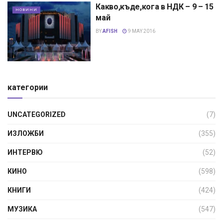
Какво,къде,кога в НДК – 9 – 15
НОВИНИ
май
BY
AFISH
9 MAY 2016
категории
UNCATEGORIZED
(7)
ИЗЛОЖБИ
(355)
ИНТЕРВЮ
(52)
КИНО
(598)
КНИГИ
(424)
МУЗИКА
(547)