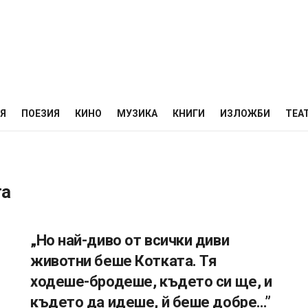
НЯ
ПОЕЗИЯ
КИНО
МУЗИКА
КНИГИ
ИЗЛОЖБИ
ТЕА
та
„Но най-диво от всички диви
животни беше Котката. Тя
ходеше-бродеше, където си ще, и
където да идеше, й беше добре…”