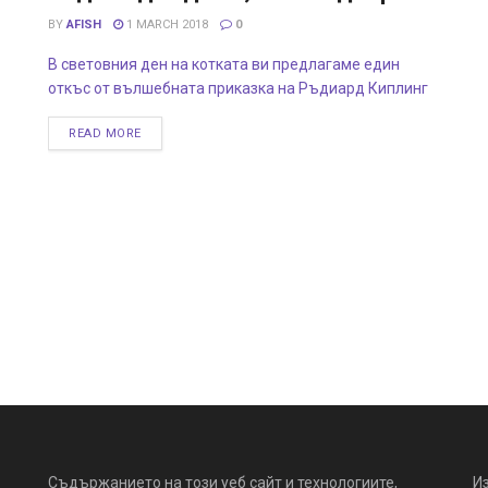
BY
AFISH
1 MARCH 2018
0
В световния ден на котката ви предлагаме един
откъс от вълшебната приказка на Ръдиард Киплинг
READ MORE
Съдържанието на този уеб сайт и технологиите,
И