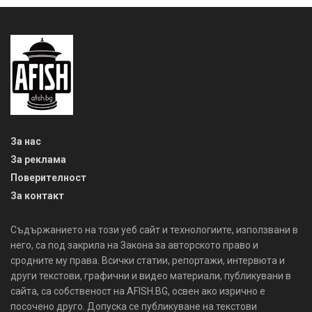
За нас
За реклама
Поверителност
За контакт
Съдържанието на този уеб сайт и технологиите, използвани в
него, са под закрила на Закона за авторското право и
сродните му права. Всички статии, репортажи, интервюта и
други текстови, графични и видео материали, публикувани в
сайта, са собственост на AFISH.BG, освен ако изрично е
посочено друго. Допуска се публикуване на текстови