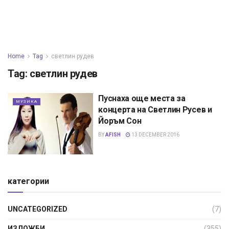
Home
Tag
светлин рудев
Tag:
светлин рудев
Пуснаха още места за
МУЗИКА
концерта на Светлин Русев и
Йоръм Сон
BY
AFISH
13 DECEMBER 2016
категории
UNCATEGORIZED
(7)
ИЗЛОЖБИ
(355)