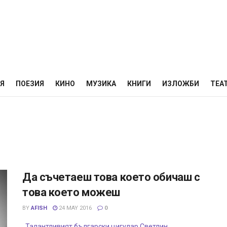
НЯ
ПОЕЗИЯ
КИНО
МУЗИКА
КНИГИ
ИЗЛОЖБИ
ТЕА
Да съчетаеш това което обичаш с
това което можеш
BY
AFISH
24 MAY 2016
0
Талантливият български цигулар Светлин