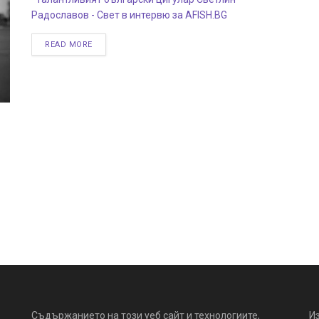
Радославов - Свет в интервю за AFISH.BG
READ MORE
Съдържанието на този уеб сайт и технологиите,
И