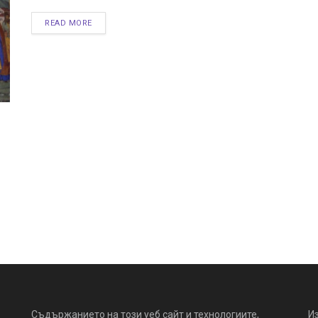
READ MORE
Съдържанието на този уеб сайт и технологиите,
И