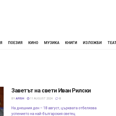
НЯ
ПОЕЗИЯ
КИНО
МУЗИКА
КНИГИ
ИЗЛОЖБИ
ТЕА
Заветът на свети Иван Рилски
BY
AFISH
11 AUGUST 2024
0
На днешния ден – 18 август, църквата отбелязва
успението на най-българския светец