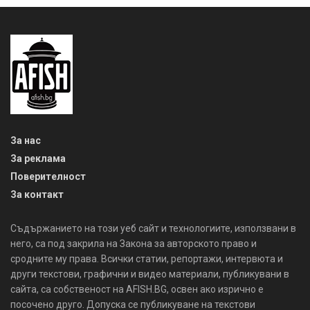
За нас
За реклама
Поверителност
За контакт
Съдържанието на този уеб сайт и технологиите, използвани в
него, са под закрила на Закона за авторското право и
сродните му права. Всички статии, репортажи, интервюта и
други текстови, графични и видео материали, публикувани в
сайта, са собственост на AFISH.BG, освен ако изрично е
посочено друго. Допуска се публикуване на текстови