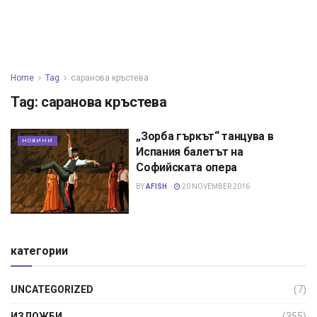
Home
Tag
саранова кръстева
Tag:
саранова кръстева
„Зорба гъркът“ танцува в
НОВИНИ
Испания балетът на
Софийската опера
BY
AFISH
20 NOVEMBER 2016
категории
UNCATEGORIZED
(7)
ИЗЛОЖБИ
(355)