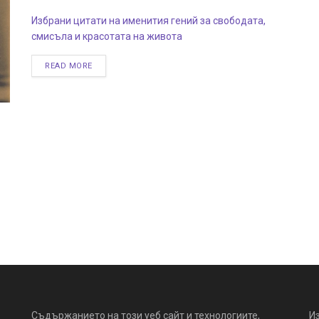
Избрани цитати на именития гений за свободата,
смисъла и красотата на живота
READ MORE
Съдържанието на този уеб сайт и технологиите,
И