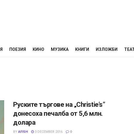
НЯ
ПОЕЗИЯ
КИНО
МУЗИКА
КНИГИ
ИЗЛОЖБИ
ТЕА
Руските търгове на „Christie’s”
донесоха печалба от 5,6 млн.
долара
BY
AFISH
3 DECEMBER 2016
0