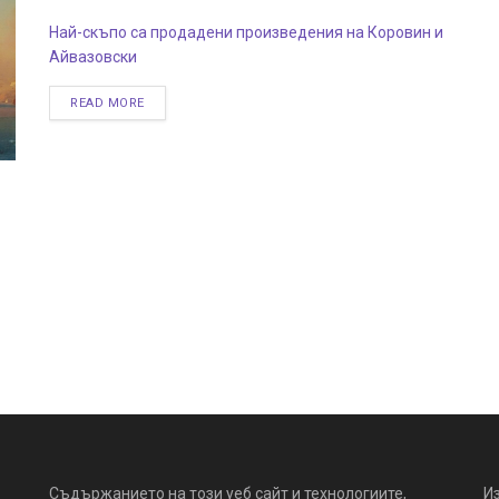
Най-скъпо са продадени произведения на Коровин и
Айвазовски
READ MORE
Съдържанието на този уеб сайт и технологиите,
И