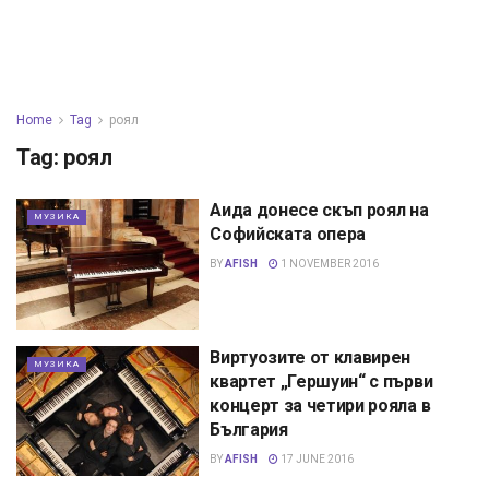
Home
Tag
роял
Tag:
роял
Аида донесе скъп роял на
МУЗИКА
Софийската опера
BY
AFISH
1 NOVEMBER 2016
Виртуозите от клавирен
МУЗИКА
квартет „Гершуин“ с първи
концерт за четири рояла в
България
BY
AFISH
17 JUNE 2016