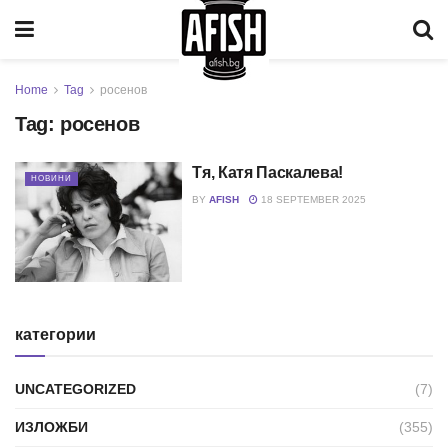
Home
Tag
росенов
Tag:
росенов
Тя, Катя Паскалева!
НОВИНИ
BY
AFISH
18 SEPTEMBER 2025
категории
UNCATEGORIZED
(7)
ИЗЛОЖБИ
(355)