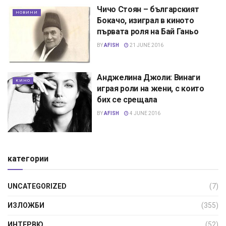
Чичо Стоян – българският
НОВИНИ
Бокачо, изиграл в киното
първата роля на Бай Ганьо
BY
AFISH
21 JUNE 2016
Анджелина Джоли: Винаги
КИНО
играя роли на жени, с които
бих се срещала
BY
AFISH
4 JUNE 2016
категории
UNCATEGORIZED
(7)
ИЗЛОЖБИ
(355)
ИНТЕРВЮ
(52)