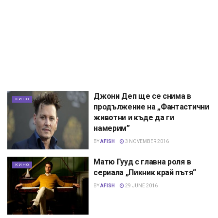
Джони Деп ще се снима в
КИНО
продължение на „Фантастични
животни и къде да ги
намерим”
BY
AFISH
3 NOVEMBER 2016
Матю Гууд с главна роля в
КИНО
сериала „Пикник край пътя“
BY
AFISH
29 JUNE 2016