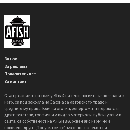
За нас
За реклама
Поверителност
За контакт
Съдържанието на този уеб сайт и технологиите, използвани в
него, са под закрила на Закона за авторското право и
сродните му права. Всички статии, репортажи, интервюта и
други текстови, графични и видео материали, публикувани в
сайта, са собственост на AFISH.BG, освен ако изрично е
посочено друго. Допуска се публикуване на текстови