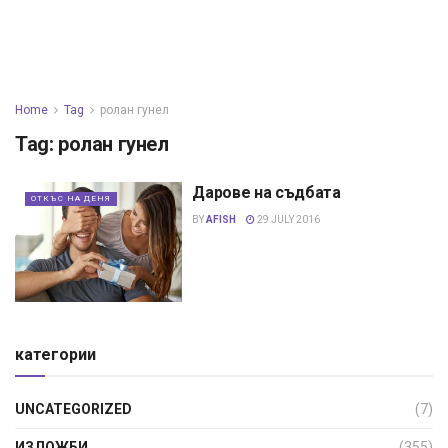
Home
Tag
ролан гунел
Tag:
ролан гунел
Дарове на съдбата
ОТКЪС НА ДЕНЯ
BY
AFISH
29 JULY 2016
категории
UNCATEGORIZED
(7)
ИЗЛОЖБИ
(355)