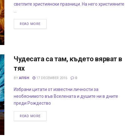
светлите християнски празници. На него християните
...
READ MORE
Чудесата са там, където вярват в
тях
BY
AFISH
17 DECEMBER 2016
0
Избрани цитати от известни личности за
необяснимото във Вселената и душите ни в дните
преди Рождество
READ MORE