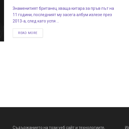
Знаменитият британец хваща китара за пръв път на
11 години, последният му засега албум излезе през
2013-а, след като успя ...
READ MORE
Съдържанието на този уеб сайт и технологиите,
И