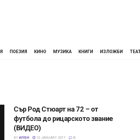
НЯ
ПОЕЗИЯ
КИНО
МУЗИКА
КНИГИ
ИЗЛОЖБИ
ТЕА
Сър Род Стюарт на 72 – от
футбола до рицарското звание
(ВИДЕО)
BY
AFISH
10 JANUARY 2017
0