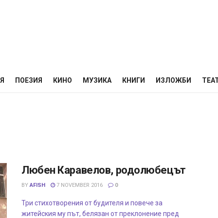
НЯ
ПОЕЗИЯ
КИНО
МУЗИКА
КНИГИ
ИЗЛОЖБИ
ТЕА
Любен Каравелов, родолюбецът
BY
AFISH
7 NOVEMBER 2016
0
Три стихотворения от будителя и повече за
житейския му път, белязан от преклонение пред