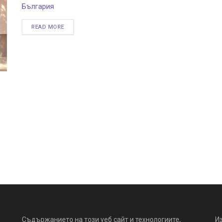
България
READ MORE
Съдържанието на този уеб сайт и технологиите,
И