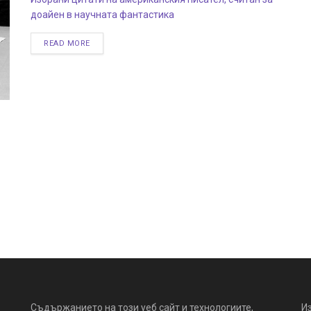
доайен в научната фантастика
READ MORE
Съдържанието на този уеб сайт и технологиите,
И