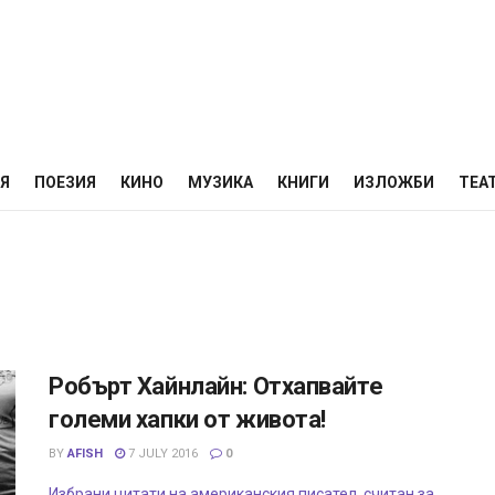
НЯ
ПОЕЗИЯ
КИНО
МУЗИКА
КНИГИ
ИЗЛОЖБИ
ТЕА
Робърт Хайнлайн: Отхапвайте
големи хапки от живота!
BY
AFISH
7 JULY 2016
0
Избрани цитати на американския писател, считан за