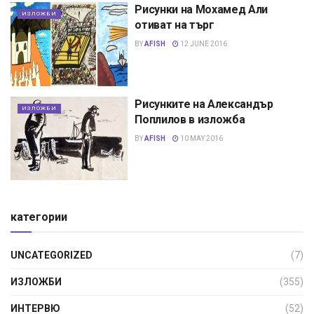
Рисунки на Мохамед Али
ИЗЛОЖБИ
отиват на търг
BY
AFISH
12 JUNE 2016
Рисунките на Александър
ИЗЛОЖБИ
Поплилов в изложба
BY
AFISH
10 MAY 2016
категории
UNCATEGORIZED
(7)
ИЗЛОЖБИ
(355)
ИНТЕРВЮ
(52)