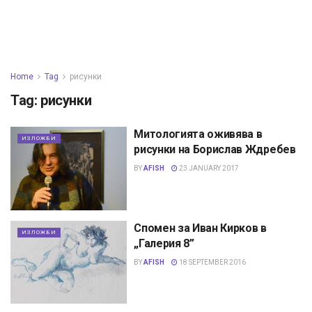
Home
Tag
рисунки
Tag:
рисунки
Митологията оживява в
ИЗЛОЖБИ
рисунки на Борислав Ждребев
BY
AFISH
23 JANUARY 2017
Спомен за Иван Кирков в
ИЗЛОЖБИ
„Галерия 8”
BY
AFISH
18 SEPTEMBER 2016