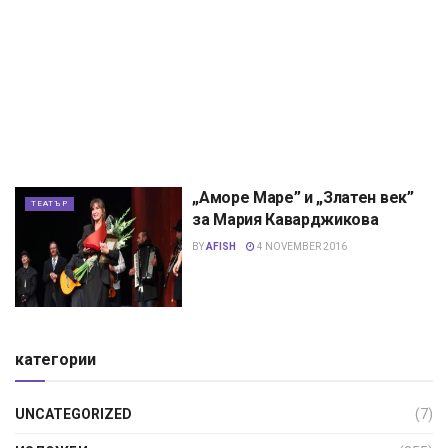
„Аморе Маре” и „Златен век”
ТЕАТЪР
за Мария Каварджикова
BY
AFISH
4 NOVEMBER 2016
категории
UNCATEGORIZED
(7)