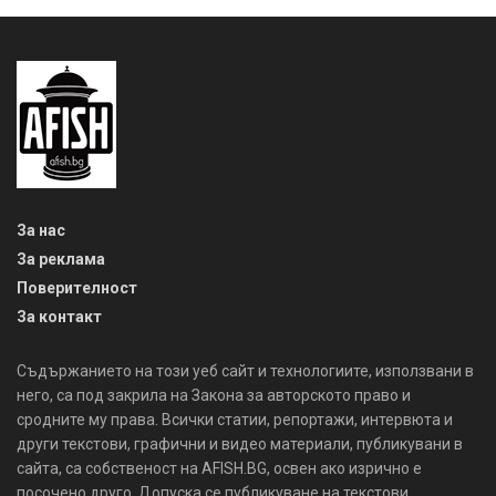
За нас
За реклама
Поверителност
За контакт
Съдържанието на този уеб сайт и технологиите, използвани в
него, са под закрила на Закона за авторското право и
сродните му права. Всички статии, репортажи, интервюта и
други текстови, графични и видео материали, публикувани в
сайта, са собственост на AFISH.BG, освен ако изрично е
посочено друго. Допуска се публикуване на текстови